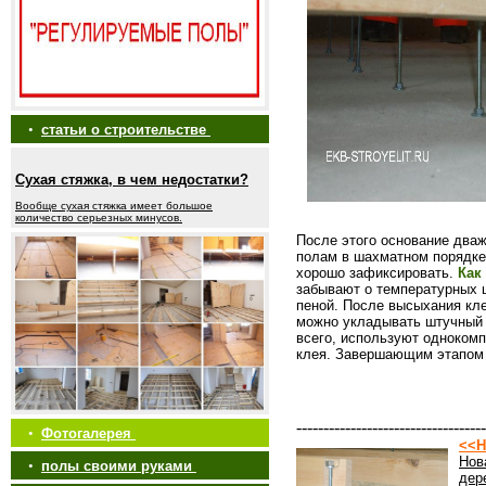
•
статьи о строительстве
Сухая стяжка, в чем недостатки?
Вообще сухая стяжка имеет большое
количество серьезных минусов.
После этого основание дваж
полам в шахматном порядке.
хорошо зафиксировать.
Как
забывают о температурных 
пеной. После высыхания к
можно укладывать штучный 
всего, используют одноком
клея. Завершающим этапом 
-----------------------------------
•
Фотогалерея
<<Н
Нов
•
полы своими руками
дер