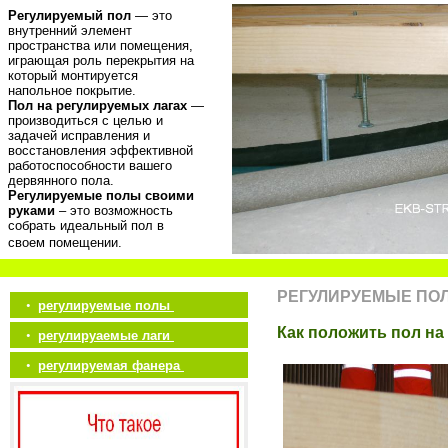
Регулируемый пол
— это
внутренний элемент
пространства или помещения,
играющая роль перекрытия на
который монтируется
напольное покрытие.
Пол на регулируемых лагах
—
производиться с целью и
задачей исправления и
восстановления эффективной
работоспособности вашего
дервянного пола.
Регулируемые полы своими
руками
– это возможность
собрать идеальный пол в
своем помещении.
РЕГУЛИРУЕМЫЕ ПО
•
регулируемые полы
Как положить пол на
•
регулируаемые лаги
•
регулируемая фанера