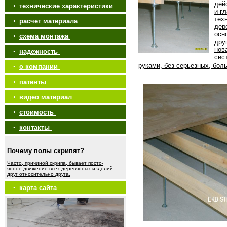
дей
•
технические характеристики
и г
тех
•
расчет материала
дер
осн
•
схема монтажа
дру
нов
•
надежность
сис
руками, без серьезных, бол
•
о компании
•
патенты
•
видео материал
•
стоимость
•
контакты
Почему полы скрипят?
Часто, причиной скрипа, бывает посто-
янное движение всех деревянных изделий
друг относительно друга.
•
карта сайта