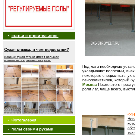
•
статьи о строительстве
Сухая стяжка, в чем недостатки?
Вообще сухая стяжка имеет большое
количество серьезных минусов.
Под лаги необходимо устан
укладывают полосами, внах
некоторые специалисты укл
пенополиэтилен, который бу
Москва
После этого приступ
роли лаг, чаще всего, выст
-----------------------------------
<<Н
Нов
•
Фотогалерея
кот
абс
•
полы своими руками
тех