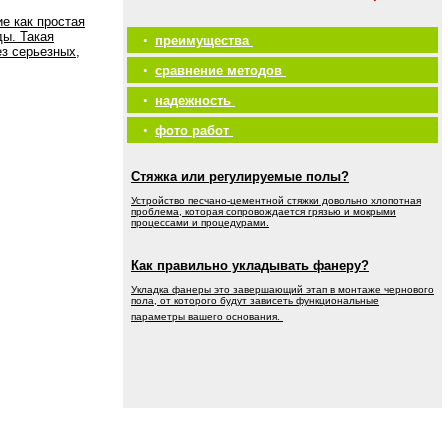
е как простая
ды. Такая
•
преимущества
ез серьезных,
•
сравнение методов
•
надежность
•
фото работ
Стяжка или регулируемые полы?
Устройство песчано-цементной стяжки довольно хлопотная
проблема, которая сопровождается грязью и мокрыми
процессами и процедурами.
Как правильно укладывать фанеру?
Укладка фанеры это завершающий этап в монтаже чернового
пола, от которого будут зависеть функциональные
параметры вашего основания.