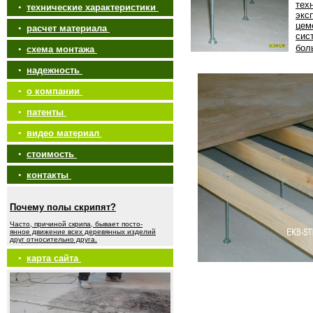
тех
•
технические характеристики
экс
цем
•
расчет материала
сис
бол
•
схема монтажа
•
надежность
•
о компании
•
патенты
•
видео материал
•
стоимость
•
контакты
Почему полы скрипят?
Часто, причиной скрипа, бывает посто-
янное движение всех деревянных изделий
друг относительно друга.
•
карта сайта