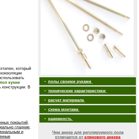
этилен, который
укоизоляции
использовать
•
полы своими руками
пол кухни
ь конструкции. В
•
технические характеристики
•
расчет материала
•
схема монтажа
•
надежность
нных покрытий,
еально гладкие,
иональным и
Чем анкер для регулируемого пола
янные
отличается от
клинового анкера