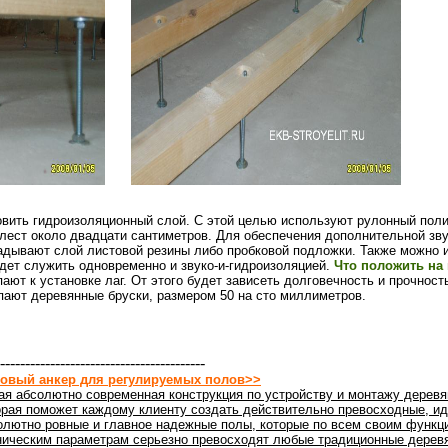
овить гидроизоляционный слой. С этой целью используют рулонный поли
лест около двадцати сантиметров. Для обеспечения дополнительной зв
адывают слой листовой резины либо пробковой подложки. Также можно 
дет служить одновременно и звуко-и-гидроизоляцией.
Что положить на 
ают к установке лаг. От этого будет зависеть долговечность и прочност
упают деревянные бруски, размером 50 на сто миллиметров.
-----------------------------------------
овый анкер для регулируемых полов>>
ая абсолютно современная конструкция по устройству и монтажу деревя
орая поможет каждому клиенту создать действительно превосходные, ид
олютно ровные и главное надежные полы, которые по всем своим функц
ническим параметрам серьезно превосходят любые традиционные дерев