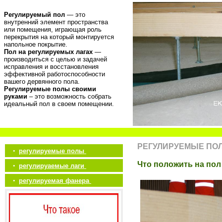
Регулируемый пол
— это
внутренний элемент пространства
или помещения, играющая роль
перекрытия на который монтируется
напольное покрытие.
Пол на регулируемых лагах
—
производиться с целью и задачей
исправления и восстановления
эффективной работоспособности
вашего дервянного пола.
Регулируемые полы своими
руками
– это возможность собрать
идеальный пол в своем помещении.
РЕГУЛИРУЕМЫЕ ПО
•
регулируемые полы
Что положить на пол
•
регулируаемые лаги
•
регулируемая фанера