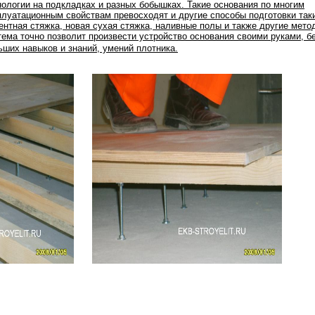
нологии на подкладках и разных бобышках. Такие основания по многим
плуатационным свойствам превосходят и другие способы подготовки таки
ентная стяжка, новая сухая стяжка, наливные полы и также другие мето
тема точно позволит произвести устройство основания своими руками, б
ьших навыков и знаний, умений плотника.