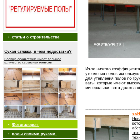
•
статьи о строительстве
Сухая стяжка, в чем недостатки?
Вообще сухая стяжка имеет большое
количество серьезных минусов.
Из-за низкого коэффициента
утепления полов использую
для утепления полов по гр
ваты, которые имеют высок
минеральная вата должна о
-----------------------------------
<<Н
Нов
кот
•
Фотогалерея
абс
тех
•
полы своими руками
тех