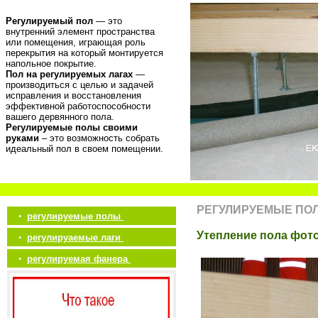
Регулируемый пол
— это
внутренний элемент пространства
или помещения, играющая роль
перекрытия на который монтируется
напольное покрытие.
Пол на регулируемых лагах
—
производиться с целью и задачей
исправления и восстановления
эффективной работоспособности
вашего дервянного пола.
Регулируемые полы своими
руками
– это возможность собрать
идеальный пол в своем помещении.
РЕГУЛИРУЕМЫЕ ПО
•
регулируемые полы
Утепление пола фот
•
регулируаемые лаги
•
регулируемая фанера