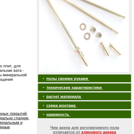
о плит, для
льная вата -
ты минеральной
•
полы своими руками
лощения
•
технические характеристики
•
расчет материала
•
схема монтажа
нных покрытий,
•
надежность
еально гладкие,
иональным и
янные
Чем анкер для регулируемого пола
отличается от
клинового анкера