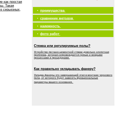
е как простая
ды. Такая
ез серьезных,
•
преимущества
•
сравнение методов
•
надежность
•
фото работ
Стяжка или регулируемые полы?
Устройство песчано-цементной стяжки довольно хлопотная
проблема, которая сопровождается грязью и мокрыми
процессами и процедурами.
Как правильно укладывать фанеру?
Укладка фанеры это завершающий этап в монтаже чернового
пола, от которого будут зависеть функциональные
параметры вашего основания.