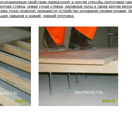
плуатационным свойствам превосходят и другие способы подготовки таки
ентная стяжка, новая сухая стяжка, наливные полы и также другие мето
тема точно позволит произвести устройство основания своими руками, б
ьших навыков и знаний, умений плотника.