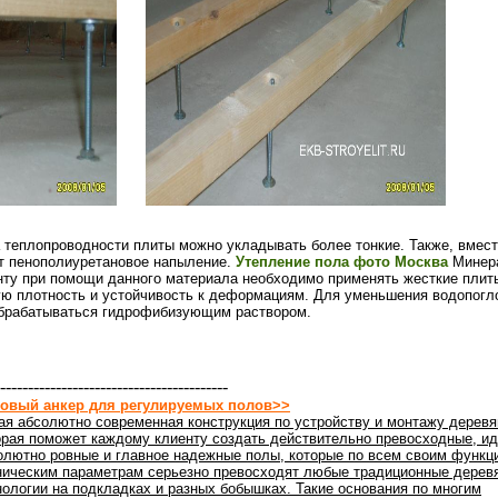
 теплопроводности плиты можно укладывать более тонкие. Также, вмест
т пенополиуретановое напыление.
Утепление пола фото Москва
Минера
унту при помощи данного материала необходимо применять жесткие пли
ую плотность и устойчивость к деформациям. Для уменьшения водопог
брабатываться гидрофибизующим раствором.
-----------------------------------------
овый анкер для регулируемых полов>>
ая абсолютно современная конструкция по устройству и монтажу деревя
орая поможет каждому клиенту создать действительно превосходные, ид
олютно ровные и главное надежные полы, которые по всем своим функц
ническим параметрам серьезно превосходят любые традиционные дерев
нологии на подкладках и разных бобышках. Такие основания по многим