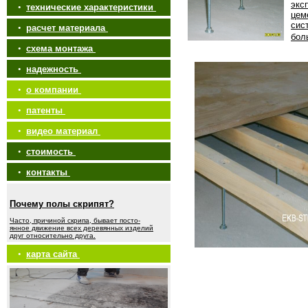
экс
•
технические характеристики
цем
сис
•
расчет материала
бол
•
схема монтажа
•
надежность
•
о компании
•
патенты
•
видео материал
•
стоимость
•
контакты
Почему полы скрипят?
Часто, причиной скрипа, бывает посто-
янное движение всех деревянных изделий
друг относительно друга.
•
карта сайта