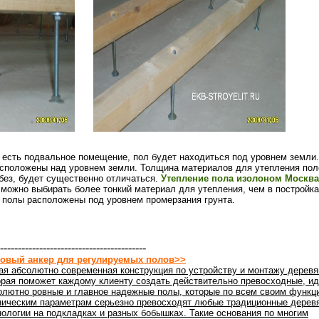
 есть подвальное помещение, пол будет находиться под уровнем земли.
асположены над уровнем земли. Толщина материалов для утепления пол
без, будет существенно отличаться.
Утепление пола изолоном Москва
ожно выбирать более тонкий материал для утепления, чем в постройка
 полы расположены под уровнем промерзания грунта.
-----------------------------------------
овый анкер для регулируемых полов>>
ая абсолютно современная конструкция по устройству и монтажу деревя
орая поможет каждому клиенту создать действительно превосходные, ид
олютно ровные и главное надежные полы, которые по всем своим функц
ническим параметрам серьезно превосходят любые традиционные дерев
нологии на подкладках и разных бобышках. Такие основания по многим