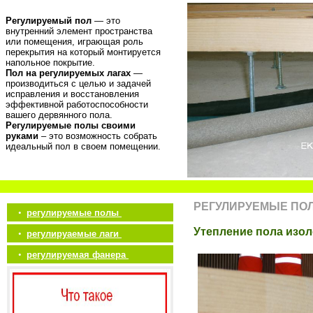
Регулируемый пол
— это
внутренний элемент пространства
или помещения, играющая роль
перекрытия на который монтируется
напольное покрытие.
Пол на регулируемых лагах
—
производиться с целью и задачей
исправления и восстановления
эффективной работоспособности
вашего дервянного пола.
Регулируемые полы своими
руками
– это возможность собрать
идеальный пол в своем помещении.
РЕГУЛИРУЕМЫЕ ПО
•
регулируемые полы
Утепление пола изо
•
регулируаемые лаги
•
регулируемая фанера