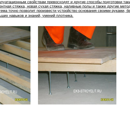
плуатационным свойствам превосходят и другие способы подготовки таки
ентная стяжка, новая сухая стяжка, наливные полы и также другие мето
тема точно позволит произвести устройство основания своими руками, б
ьших навыков и знаний, умений плотника.