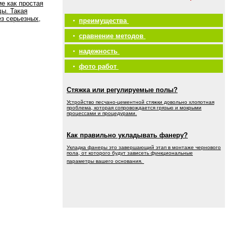
е как простая
ды. Такая
ез серьезных,
•
преимущества
•
сравнение методов
•
надежность
•
фото работ
Стяжка или регулируемые полы?
Устройство песчано-цементной стяжки довольно хлопотная
проблема, которая сопровождается грязью и мокрыми
процессами и процедурами.
Как правильно укладывать фанеру?
Укладка фанеры это завершающий этап в монтаже чернового
пола, от которого будут зависеть функциональные
параметры вашего основания.