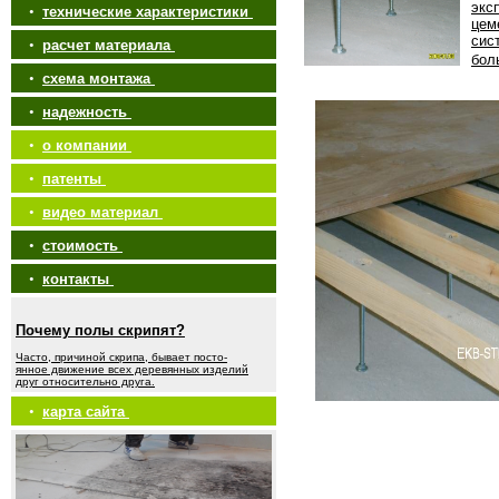
экс
•
технические характеристики
цем
сис
•
расчет материала
бол
•
схема монтажа
•
надежность
•
о компании
•
патенты
•
видео материал
•
стоимость
•
контакты
Почему полы скрипят?
Часто, причиной скрипа, бывает посто-
янное движение всех деревянных изделий
друг относительно друга.
•
карта сайта