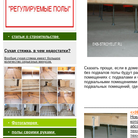
•
статьи о строительстве
Сухая стяжка, в чем недостатки?
Вообще сухая стяжка имеет большое
количество серьезных минусов.
Сказать проще, если в доме
без подвалов полы будут р
помещениях с подвалами и 
подвальными помещениями м
подвальных помещений, где
-----------------------------------
<<Н
Нов
кот
•
Фотогалерея
абс
тех
•
полы своими руками
тех