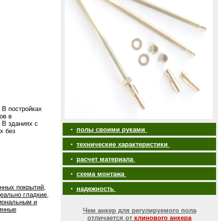
 В постройках
ов в
В зданиях с
•
полы своими руками
х без
•
технические характеристики
•
расчет материала
•
схема монтажа
нных покрытий,
•
надежность
еально гладкие,
иональным и
янные
Чем анкер для регулируемого пола
отличается от
клинового анкера