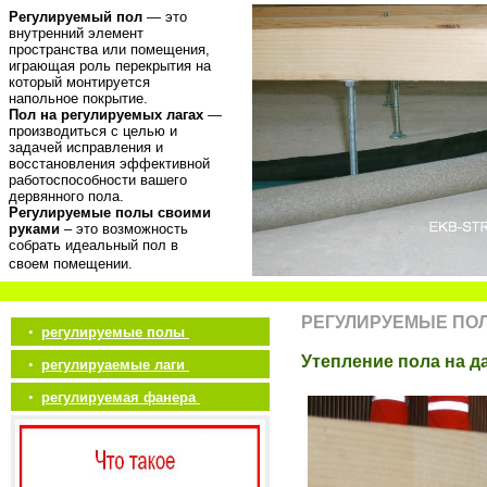
Регулируемый пол
— это
внутренний элемент
пространства или помещения,
играющая роль перекрытия на
который монтируется
напольное покрытие.
Пол на регулируемых лагах
—
производиться с целью и
задачей исправления и
восстановления эффективной
работоспособности вашего
дервянного пола.
Регулируемые полы своими
руками
– это возможность
собрать идеальный пол в
своем помещении.
РЕГУЛИРУЕМЫЕ ПО
•
регулируемые полы
Утепление пола на д
•
регулируаемые лаги
•
регулируемая фанера