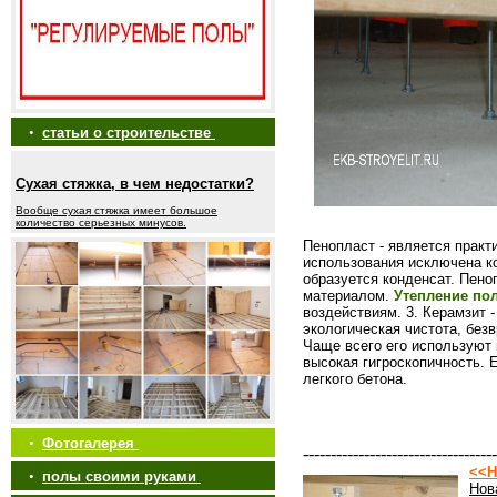
•
статьи о строительстве
Сухая стяжка, в чем недостатки?
Вообще сухая стяжка имеет большое
количество серьезных минусов.
Пенопласт - является практ
использования исключена ко
образуется конденсат. Пен
материалом.
Утепление пол
воздействиям. 3. Керамзит 
экологическая чистота, без
Чаще всего его используют 
высокая гигроскопичность. 
легкого бетона.
•
Фотогалерея
-----------------------------------
<<Н
•
полы своими руками
Нов