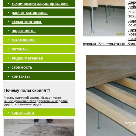
дер
•
технические характеристики
дей
и г
•
расчет материала
тех
дер
•
схема монтажа
осн
дру
•
надежность
нов
сис
•
о компании
руками, без серьезных, бол
•
патенты
•
видео материал
•
стоимость
•
контакты
Почему полы скрипят?
Часто, причиной скрипа, бывает посто-
янное движение всех деревянных изделий
друг относительно друга.
•
карта сайта