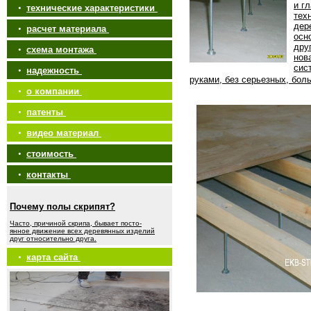
и г
•
технические характеристики
тех
дер
•
расчет материала
осн
дру
•
схема монтажа
нов
сис
•
надежность
руками, без серьезных, бол
•
о компании
•
патенты
•
видео материал
•
стоимость
•
контакты
Почему полы скрипят?
Часто, причиной скрипа, бывает посто-
янное движение всех деревянных изделий
друг относительно друга.
•
карта сайта