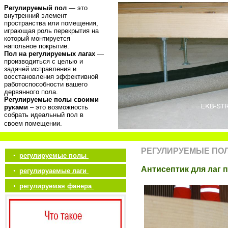
Регулируемый пол
— это
внутренний элемент
пространства или помещения,
играющая роль перекрытия на
который монтируется
напольное покрытие.
Пол на регулируемых лагах
—
производиться с целью и
задачей исправления и
восстановления эффективной
работоспособности вашего
дервянного пола.
Регулируемые полы своими
руками
– это возможность
собрать идеальный пол в
своем помещении.
РЕГУЛИРУЕМЫЕ ПО
•
регулируемые полы
Антисептик для лаг 
•
регулируаемые лаги
•
регулируемая фанера