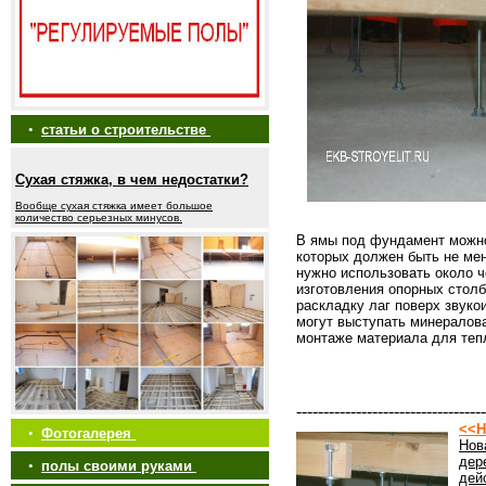
•
статьи о строительстве
Сухая стяжка, в чем недостатки?
Вообще сухая стяжка имеет большое
количество серьезных минусов.
В ямы под фундамент можно
которых должен быть не мен
нужно использовать около 
изготовления опорных стол
раскладку лаг поверх звуко
могут выступать минералов
монтаже материала для теп
-----------------------------------
<<Н
•
Фотогалерея
Нов
дер
•
полы своими руками
дей