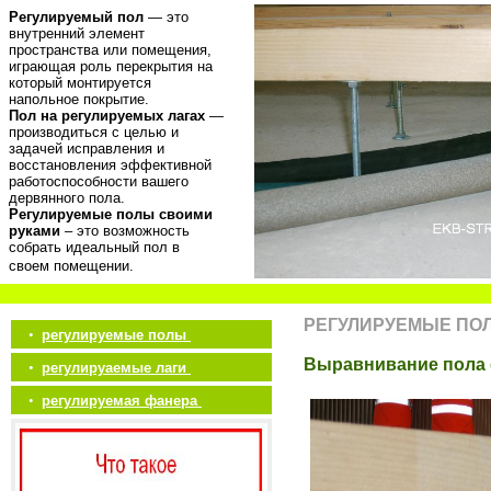
Регулируемый пол
— это
внутренний элемент
пространства или помещения,
играющая роль перекрытия на
который монтируется
напольное покрытие.
Пол на регулируемых лагах
—
производиться с целью и
задачей исправления и
восстановления эффективной
работоспособности вашего
дервянного пола.
Регулируемые полы своими
руками
– это возможность
собрать идеальный пол в
своем помещении.
РЕГУЛИРУЕМЫЕ ПО
•
регулируемые полы
Выравнивание пола 
•
регулируаемые лаги
•
регулируемая фанера