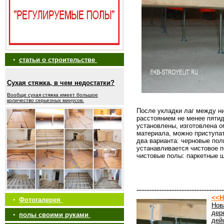
•
статьи о строительстве
Сухая стяжка, в чем недостатки?
Вообще сухая стяжка имеет большое
количество серьезных минусов.
После укладки лаг между ни
расстоянием не менее пятиде
установлены, изготовлена 
материала, можно приступат
два варианта: черновые пол
устанавливается чистовое 
чистовые полы: паркетные 
-----------------------------------
<<Н
•
Фотогалерея
Нов
дер
•
полы своими руками
дей