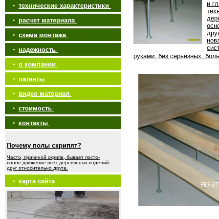
и г
•
технические характеристики
тех
дер
•
расчет материала
осн
дру
•
схема монтажа
нов
сис
•
надежность
руками, без серьезных, бол
•
о компании
•
патенты
•
видео материал
•
стоимость
•
контакты
Почему полы скрипят?
Часто, причиной скрипа, бывает посто-
янное движение всех деревянных изделий
друг относительно друга.
•
карта сайта