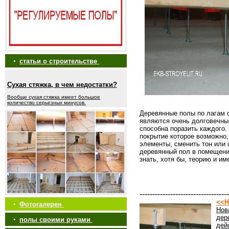
•
статьи о строительстве
Сухая стяжка, в чем недостатки?
Вообще сухая стяжка имеет большое
количество серьезных минусов.
Деревянные полы по лагам 
являются очень долговечны
способна поразить каждого.
покрытие которое возможно,
элементы, сменить тон или 
деревянный пол в помещени
знать, хотя бы, теорию и и
-----------------------------------
<<Н
•
Фотогалерея
Нов
дер
•
полы своими руками
дей