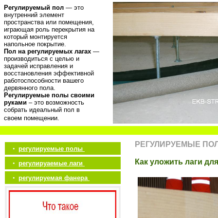
Регулируемый пол
— это
внутренний элемент
пространства или помещения,
играющая роль перекрытия на
который монтируется
напольное покрытие.
Пол на регулируемых лагах
—
производиться с целью и
задачей исправления и
восстановления эффективной
работоспособности вашего
дервянного пола.
Регулируемые полы своими
руками
– это возможность
собрать идеальный пол в
своем помещении.
РЕГУЛИРУЕМЫЕ ПО
•
регулируемые полы
Как уложить лаги дл
•
регулируаемые лаги
•
регулируемая фанера