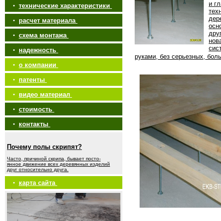
и г
•
технические характеристики
тех
дер
•
расчет материала
осн
дру
•
схема монтажа
нов
сис
•
надежность
руками, без серьезных, бол
•
о компании
•
патенты
•
видео материал
•
стоимость
•
контакты
Почему полы скрипят?
Часто, причиной скрипа, бывает посто-
янное движение всех деревянных изделий
друг относительно друга.
•
карта сайта