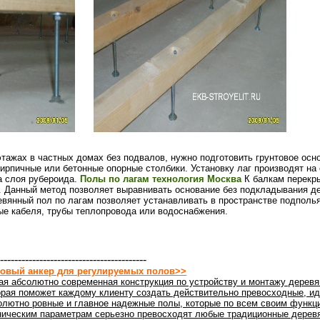
этажах в частных домах без подвалов, нужно подготовить грунтовое осн
ирпичные или бетонные опорные столбики. Установку лаг производят на 
а слоя рубероида.
Полы по лагам технология Москва
К балкам перекр
к. Данный метод позволяет выравнивать основание без подкладывания д
вянный пол по лагам позволяет устанавливать в пространстве подполь
ые кабеля, трубы теплопровода или водоснабжения.
-----------------------------------------
овый анкер для регулируемых полов>>
ая абсолютно современная конструкция по устройству и монтажу деревя
орая поможет каждому клиенту создать действительно превосходные, ид
олютно ровные и главное надежные полы, которые по всем своим функц
ническим параметрам серьезно превосходят любые традиционные дерев