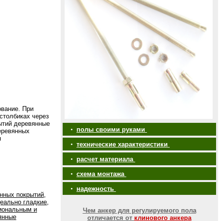
ование. При
столбиках через
ытий деревянные
•
полы своими руками
еревянных
я
•
технические характеристики
•
расчет материала
•
схема монтажа
•
надежность
нных покрытий,
еально гладкие,
иональным и
Чем анкер для регулируемого пола
янные
отличается от
клинового анкера