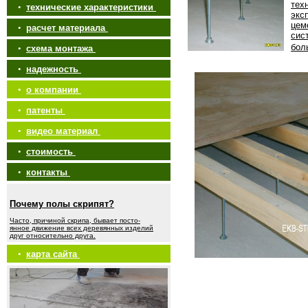
тех
•
технические характеристики
экс
цем
•
расчет материала
сис
бол
•
схема монтажа
•
надежность
•
о компании
•
патенты
•
видео материал
•
стоимость
•
контакты
Почему полы скрипят?
Часто, причиной скрипа, бывает посто-
янное движение всех деревянных изделий
друг относительно друга.
•
карта сайта