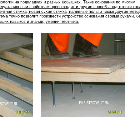
нологии на подкладках и разных бобышках. Такие основания по многим
плуатационным свойствам превосходят и другие способы подготовки таки
ентная стяжка, новая сухая стяжка, наливные полы и также другие мето
тема точно позволит произвести устройство основания своими руками, б
ьших навыков и знаний, умений плотника.