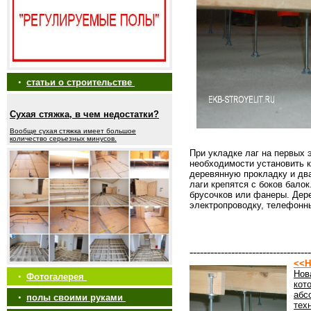
•
статьи о строительстве
Сухая стяжка, в чем недостатки?
Вообще сухая стяжка имеет большое
количество серьезных минусов.
При укладке лаг на первых 
необходимости установить к
деревянную прокладку и дв
лаги крепятся с боков бало
брусочков или фанеры. Дере
электропроводку, телефонн
-----------------------------------
<<Н
Нов
•
Фотогалерея
кот
абс
•
полы своими руками
тех