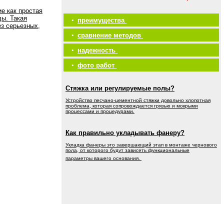
е как простая
ды. Такая
•
преимущества
ез серьезных,
•
сравнение методов
•
надежность
•
фото работ
Стяжка или регулируемые полы?
Устройство песчано-цементной стяжки довольно хлопотная
проблема, которая сопровождается грязью и мокрыми
процессами и процедурами.
Как правильно укладывать фанеру?
Укладка фанеры это завершающий этап в монтаже чернового
пола, от которого будут зависеть функциональные
параметры вашего основания.