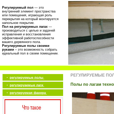
Регулируемый пол
— это
внутренний элемент пространства
или помещения, играющая роль
перекрытия на который монтируется
напольное покрытие.
Пол на регулируемых лагах
—
производиться с целью и задачей
исправления и восстановления
эффективной работоспособности
вашего дервянного пола.
Регулируемые полы своими
руками
– это возможность собрать
идеальный пол в своем помещении.
РЕГУЛИРУЕМЫЕ ПО
•
регулируемые полы
Полы по лагам техн
•
регулируаемые лаги
•
регулируемая фанера