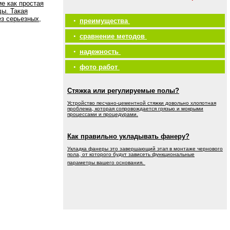
е как простая
ды. Такая
ез серьезных,
•
преимущества
•
сравнение методов
•
надежность
•
фото работ
Стяжка или регулируемые полы?
Устройство песчано-цементной стяжки довольно хлопотная
проблема, которая сопровождается грязью и мокрыми
процессами и процедурами.
Как правильно укладывать фанеру?
Укладка фанеры это завершающий этап в монтаже чернового
пола, от которого будут зависеть функциональные
параметры вашего основания.