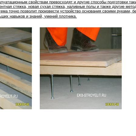
плуатационным свойствам превосходят и другие способы подготовки таки
ентная стяжка, новая сухая стяжка, наливные полы и также другие мето
тема точно позволит произвести устройство основания своими руками, б
ьших навыков и знаний, умений плотника.