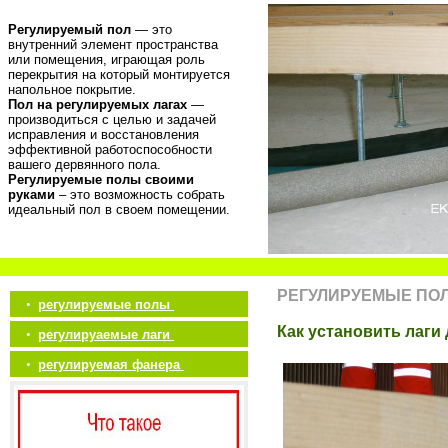
Регулируемый пол
— это
внутренний элемент пространства
или помещения, играющая роль
перекрытия на который монтируется
напольное покрытие.
Пол на регулируемых лагах
—
производиться с целью и задачей
исправления и восстановления
эффективной работоспособности
вашего дервянного пола.
Регулируемые полы своими
руками
– это возможность собрать
идеальный пол в своем помещении.
РЕГУЛИРУЕМЫЕ ПО
•
регулируемые полы
Как установить лаги
•
регулируаемые лаги
•
регулируемая фанера