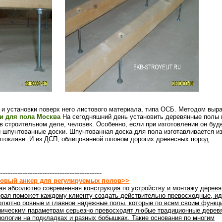
и установки поверх него листового материала, типа ОСБ. Методом выр
ги для пола Москва
На сегодняшний день установить деревянные полы 
в строительном деле, человек. Особенно, если при изготовлении он буд
 шпунтованные доски. Шпунтованная доска для пола изготавливается и
втоклаве. И из ДСП, облицованной шпоном дорогих древесных пород.
-----------------------------------------
овый анкер для регулируемых полов>>
ая абсолютно современная конструкция по устройству и монтажу деревя
орая поможет каждому клиенту создать действительно превосходные, ид
олютно ровные и главное надежные полы, которые по всем своим функц
ническим параметрам серьезно превосходят любые традиционные дерев
нологии на подкладках и разных бобышках. Такие основания по многим