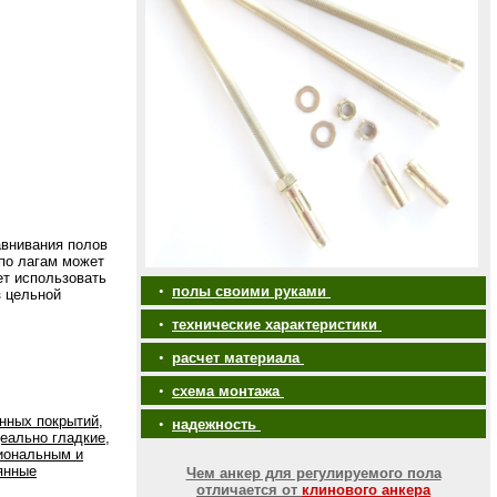
авнивания полов
по лагам может
ет использовать
•
полы своими руками
з цельной
•
технические характеристики
•
расчет материала
•
схема монтажа
нных покрытий,
•
надежность
еально гладкие,
иональным и
янные
Чем анкер для регулируемого пола
отличается от
клинового анкера