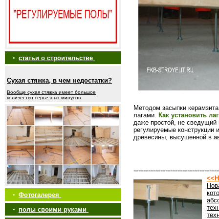
•
статьи о строительстве
Сухая стяжка, в чем недостатки?
Вообще сухая стяжка имеет большое
количество серьезных минусов.
Методом засыпки керамзита 
лагами.
Как установить ла
даже простой, не сведущий 
регулируемые конструкции и
древесины, высушенной в а
-----------------------------------
<<Н
Нов
кот
•
Фотогалерея
абс
тех
•
полы своими руками
тех