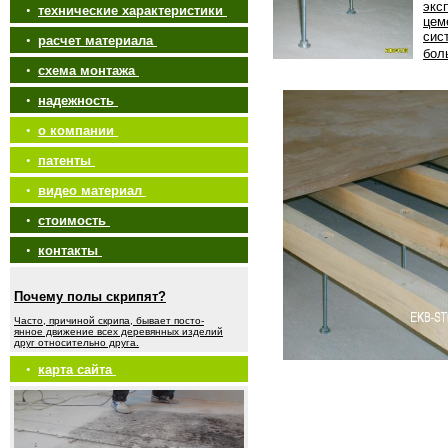
экс
•
технические характеристики
цем
сис
•
расчет материала
бол
•
схема монтажа
•
надежность
•
о компании
•
патенты
•
видео материал
•
стоимость
•
контакты
Почему полы скрипят?
Часто, причиной скрипа, бывает посто-
янное движение всех деревянных изделий
друг относительно друга.
•
карта сайта