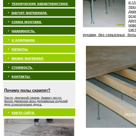
и г
•
технические характеристики
тех
дер
•
расчет материала
осн
дру
•
схема монтажа
нов
сис
•
надежность
руками, без серьезных, бол
•
о компании
•
патенты
•
видео материал
•
стоимость
•
контакты
Почему полы скрипят?
Часто, причиной скрипа, бывает посто-
янное движение всех деревянных изделий
друг относительно друга.
•
карта сайта