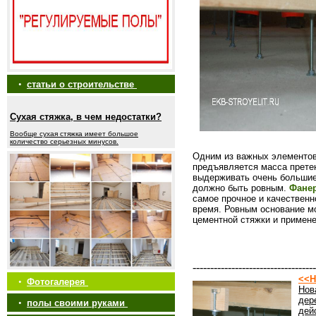
•
статьи о строительстве
Сухая стяжка, в чем недостатки?
Вообще сухая стяжка имеет большое
количество серьезных минусов.
Одним из важных элементов
предъявляется масса прете
выдерживать очень большие 
должно быть ровным.
Фанер
самое прочное и качественн
время. Ровным основание м
цементной стяжки и примен
-----------------------------------
<<Н
•
Фотогалерея
Нов
дер
•
полы своими руками
дей