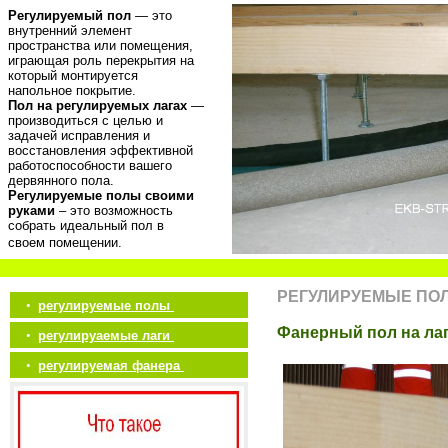
Регулируемый пол
— это
внутренний элемент
пространства или помещения,
играющая роль перекрытия на
который монтируется
напольное покрытие.
Пол на регулируемых лагах
—
производиться с целью и
задачей исправления и
восстановления эффективной
работоспособности вашего
дервянного пола.
Регулируемые полы своими
руками
– это возможность
собрать идеальный пол в
своем помещении.
РЕГУЛИРУЕМЫЕ ПО
•
регулируемые полы
Фанерный пол на ла
•
регулируаемые лаги
•
регулируемая фанера