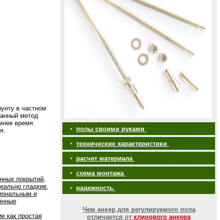
рунту в частном
анный метод
мнее время.
•
полы своими руками
я.
•
технические характеристики
•
расчет материала
•
схема монтажа
нных покрытий,
еально гладкие,
•
надежность
иональным и
янные
Чем анкер для регулируемого пола
е как простая
отличается от
клинового анкера