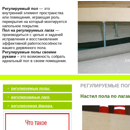
Регулируемый пол
— это
внутренний элемент пространства
или помещения, играющая роль
перекрытия на который монтируется
напольное покрытие.
Пол на регулируемых лагах
—
производиться с целью и задачей
исправления и восстановления
эффективной работоспособности
вашего дервянного пола.
Регулируемые полы своими
руками
– это возможность собрать
идеальный пол в своем помещении.
РЕГУЛИРУЕМЫЕ ПО
•
регулируемые полы
Настил пола по лага
•
регулируаемые лаги
•
регулируемая фанера