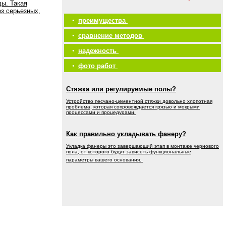
ды. Такая
ез серьезных,
•
преимущества
•
сравнение методов
•
надежность
•
фото работ
Стяжка или регулируемые полы?
Устройство песчано-цементной стяжки довольно хлопотная
проблема, которая сопровождается грязью и мокрыми
процессами и процедурами.
Как правильно укладывать фанеру?
Укладка фанеры это завершающий этап в монтаже чернового
пола, от которого будут зависеть функциональные
параметры вашего основания.