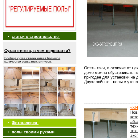
•
статьи о строительстве
Сухая стяжка, в чем недостатки?
Вообще сухая стяжка имеет большое
количество серьезных минусов.
Опять таки, в отличие от ц
доме можно обустраивать п
пригоден для установки на 
Двухслойные - полы с утепл
-----------------------------------
<<Н
Нов
кот
абс
•
Фотогалерея
тех
тех
•
полы своими руками
экс