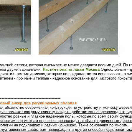
ементной стяжки, которая высыхает не менее двадцати восьми дней. По г
олы двумя вариантами.
Настил пола по лагам Москва
Однослойным - д
дачах и в летних домиках, которые не предполагается использовать в зи
ителем - прочные и теплые - надежное основание для чистового покрыти
-----------------------------------------
овый анкер для регулируемых полов>>
ая абсолютно современная конструкция по устройству и монтажу деревя
орая поможет каждому клиенту создать действительно превосходные, ид
олютно ровные и главное надежные полы, которые по всем своим функц
ническим параметрам серьезно превосходят любые традиционные дерев
нологии на подкладках и разных бобышках. Такие основания по многим
плуатационным свойствам превосходят и другие способы подготовки таки