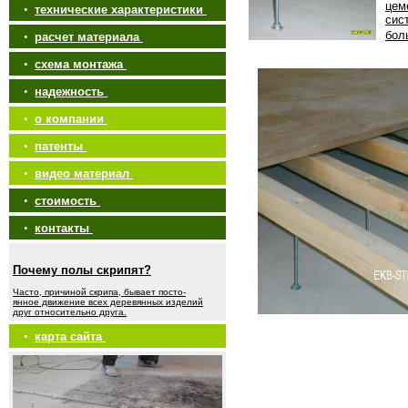
цем
•
технические характеристики
сис
бол
•
расчет материала
•
схема монтажа
•
надежность
•
о компании
•
патенты
•
видео материал
•
стоимость
•
контакты
Почему полы скрипят?
Часто, причиной скрипа, бывает посто-
янное движение всех деревянных изделий
друг относительно друга.
•
карта сайта