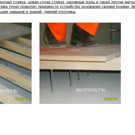
ентная стяжка, новая сухая стяжка, наливные полы и также другие мето
тема точно позволит произвести устройство основания своими руками, б
ьших навыков и знаний, умений плотника.