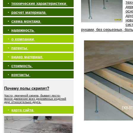
тех
•
технические характеристики
дер
осн
•
расчет материала
дру
нов
•
схема монтажа
сис
руками, без серьезных, бол
•
надежность
•
о компании
•
патенты
•
видео материал
•
стоимость
•
контакты
Почему полы скрипят?
Часто, причиной скрипа, бывает посто-
янное движение всех деревянных изделий
друг относительно друга.
•
карта сайта