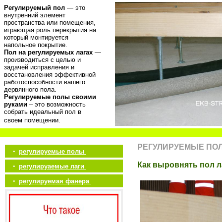
Регулируемый пол
— это
внутренний элемент
пространства или помещения,
играющая роль перекрытия на
который монтируется
напольное покрытие.
Пол на регулируемых лагах
—
производиться с целью и
задачей исправления и
восстановления эффективной
работоспособности вашего
дервянного пола.
Регулируемые полы своими
руками
– это возможность
собрать идеальный пол в
своем помещении.
РЕГУЛИРУЕМЫЕ ПО
•
регулируемые полы
Как выровнять пол 
•
регулируаемые лаги
•
регулируемая фанера