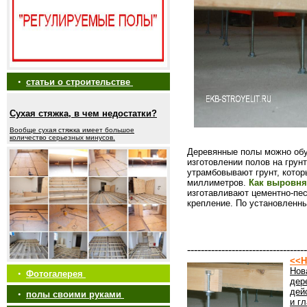
•
статьи о строительстве
Сухая стяжка, в чем недостатки?
Вообще сухая стяжка имеет большое
количество серьезных минусов.
Деревянные полы можно обу
изготовлении полов на грун
утрамбовывают грунт, кото
миллиметров.
Как выровня
изготавливают цементно-пес
крепление. По установленн
-----------------------------------
<<Н
Нов
•
Фотогалерея
дер
дей
•
полы своими руками
и г