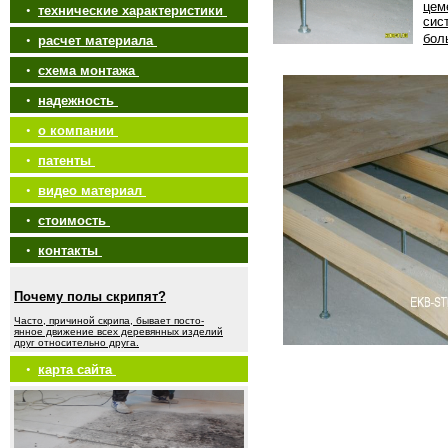
цем
•
технические характеристики
сис
бол
•
расчет материала
•
схема монтажа
•
надежность
•
о компании
•
патенты
•
видео материал
•
стоимость
•
контакты
Почему полы скрипят?
Часто, причиной скрипа, бывает посто-
янное движение всех деревянных изделий
друг относительно друга.
•
карта сайта