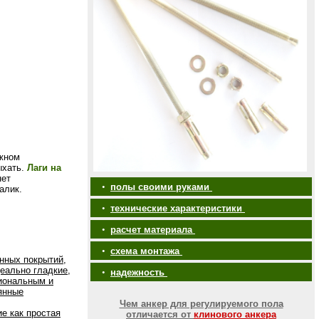
ажном
ыхать.
Лаги на
нет
•
полы своими руками
алик.
•
технические характеристики
•
расчет материала
•
схема монтажа
нных покрытий,
еально гладкие,
•
надежность
иональным и
янные
Чем анкер для регулируемого пола
е как простая
отличается от
клинового анкера