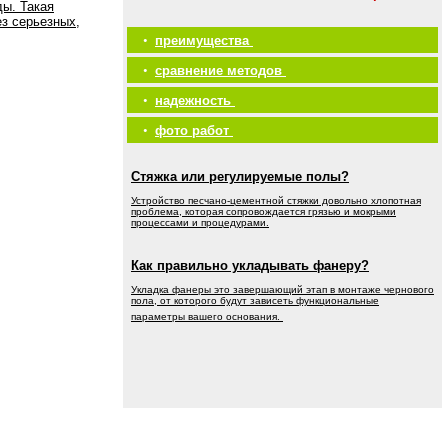
ды. Такая
ез серьезных,
•
преимущества
•
сравнение методов
•
надежность
•
фото работ
Стяжка или регулируемые полы?
Устройство песчано-цементной стяжки довольно хлопотная
проблема, которая сопровождается грязью и мокрыми
процессами и процедурами.
Как правильно укладывать фанеру?
Укладка фанеры это завершающий этап в монтаже чернового
пола, от которого будут зависеть функциональные
параметры вашего основания.