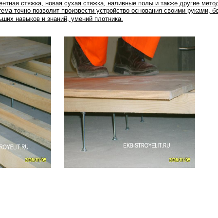
ентная стяжка, новая сухая стяжка, наливные полы и также другие мето
тема точно позволит произвести устройство основания своими руками, б
ьших навыков и знаний, умений плотника.