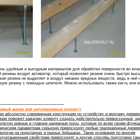
ень удобным и выгодным материалом для обработки поверхности во вл
 резины входит активатор, который позволяет резине очень быстро выс
ая резина не выделяет в воздух никаких вредных веществ, ведь в ней 
дкую резину с помощью шпателя. Можно использовать также кисть или в
-----------------------------------------
овый анкер для регулируемых полов>>
ая абсолютно современная конструкция по устройству и монтажу деревя
орая поможет каждому клиенту создать действительно превосходные, ид
олютно ровные и главное надежные полы, которые по всем своим функц
ническим параметрам серьезно превосходят любые традиционные дерев
нологии на подкладках и разных бобышках. Такие основания по многим
плуатационным свойствам превосходят и другие способы подготовки таки