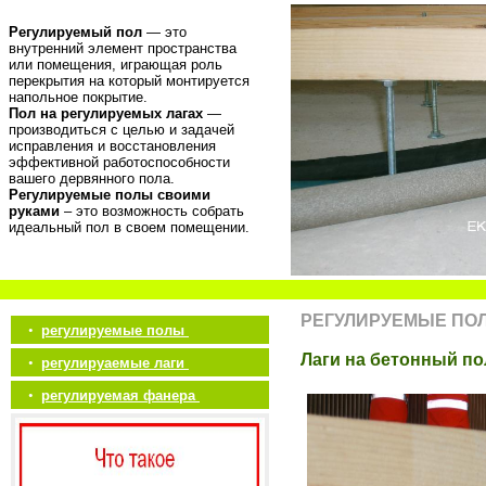
Регулируемый пол
— это
внутренний элемент пространства
или помещения, играющая роль
перекрытия на который монтируется
напольное покрытие.
Пол на регулируемых лагах
—
производиться с целью и задачей
исправления и восстановления
эффективной работоспособности
вашего дервянного пола.
Регулируемые полы своими
руками
– это возможность собрать
идеальный пол в своем помещении.
РЕГУЛИРУЕМЫЕ ПО
•
регулируемые полы
Лаги на бетонный по
•
регулируаемые лаги
•
регулируемая фанера