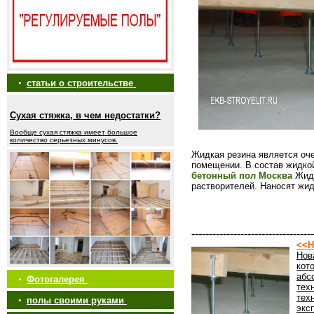
•
статьи о строительстве
Сухая стяжка, в чем недостатки?
Вообще сухая стяжка имеет большое
количество серьезных минусов.
Жидкая резина является оч
помещении. В состав жидкой
бетонный пол Москва
Жидк
растворителей. Наносят жи
-----------------------------------
<<Н
Нов
кот
абс
•
Фотогалерея
тех
тех
•
полы своими руками
экс