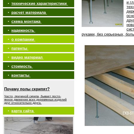
и г
•
технические характеристики
тех
дер
•
расчет материала
осн
дру
•
схема монтажа
нов
сис
•
надежность
руками, без серьезных, бол
•
о компании
•
патенты
•
видео материал
•
стоимость
•
контакты
Почему полы скрипят?
Часто, причиной скрипа, бывает посто-
янное движение всех деревянных изделий
друг относительно друга.
•
карта сайта