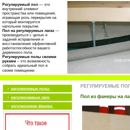
Регулируемый пол
— это
внутренний элемент
пространства или помещения,
играющая роль перекрытия на
который монтируется
напольное покрытие.
Пол на регулируемых лагах
—
производиться с целью и
задачей исправления и
восстановления эффективной
работоспособности вашего
дервянного пола.
Регулируемые полы своими
руками
– это возможность
собрать идеальный пол в
своем помещении.
РЕГУЛИРУЕМЫЕ ПО
•
регулируемые полы
Пол из фанеры на ла
•
регулируаемые лаги
•
регулируемая фанера