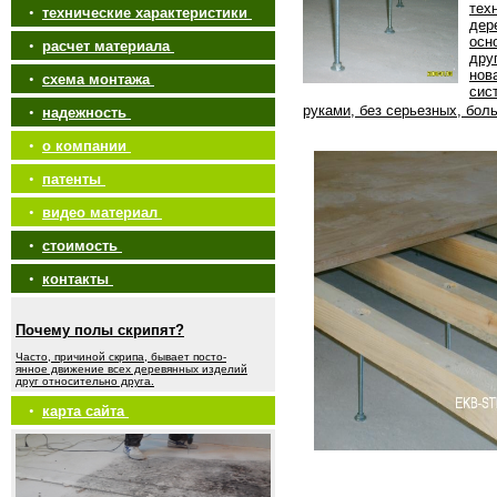
тех
•
технические характеристики
дер
осн
•
расчет материала
дру
нов
•
схема монтажа
сис
руками, без серьезных, бол
•
надежность
•
о компании
•
патенты
•
видео материал
•
стоимость
•
контакты
Почему полы скрипят?
Часто, причиной скрипа, бывает посто-
янное движение всех деревянных изделий
друг относительно друга.
•
карта сайта