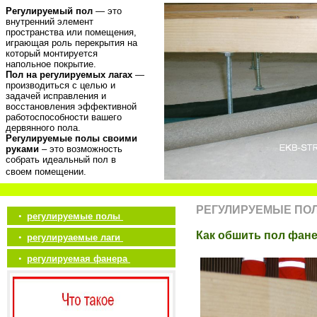
Регулируемый пол
— это
внутренний элемент
пространства или помещения,
играющая роль перекрытия на
который монтируется
напольное покрытие.
Пол на регулируемых лагах
—
производиться с целью и
задачей исправления и
восстановления эффективной
работоспособности вашего
дервянного пола.
Регулируемые полы своими
руками
– это возможность
собрать идеальный пол в
своем помещении.
РЕГУЛИРУЕМЫЕ ПО
•
регулируемые полы
Как обшить пол фан
•
регулируаемые лаги
•
регулируемая фанера