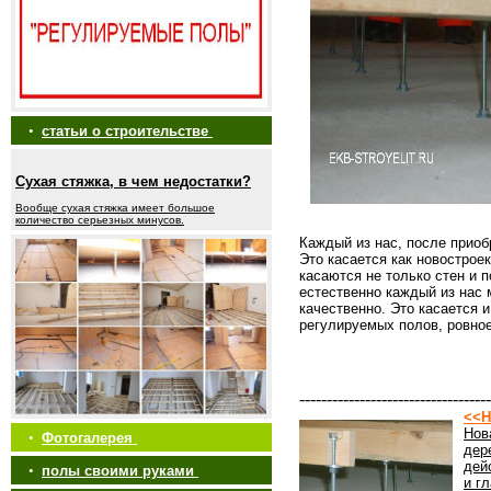
•
статьи о строительстве
Сухая стяжка, в чем недостатки?
Вообще сухая стяжка имеет большое
количество серьезных минусов.
Каждый из нас, после приоб
Это касается как новострое
касаются не только стен и п
естественно каждый из нас 
качественно. Это касается 
регулируемых полов, ровное
-----------------------------------
<<Н
Нов
•
Фотогалерея
дер
дей
•
полы своими руками
и г