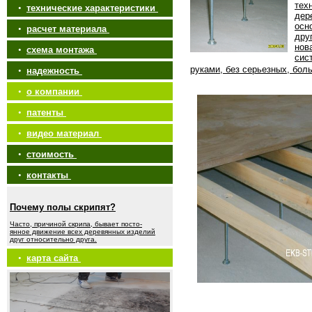
тех
•
технические характеристики
дер
осн
•
расчет материала
дру
нов
•
схема монтажа
сис
руками, без серьезных, бол
•
надежность
•
о компании
•
патенты
•
видео материал
•
стоимость
•
контакты
Почему полы скрипят?
Часто, причиной скрипа, бывает посто-
янное движение всех деревянных изделий
друг относительно друга.
•
карта сайта