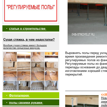
•
статьи о строительстве
Сухая стяжка, в чем недостатки?
Вообще сухая стяжка имеет большое
количество серьезных минусов.
Выровнять полы перед укла
время произведения ремонт
регулируемых полов из фа
Регулируемые полы из фане
перепады основания до двад
изготовлением хорошей стяж
перекрытий.
-----------------------------------
<<Н
•
Фотогалерея
Нов
дер
•
полы своими руками
дей