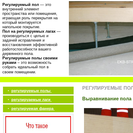
Регулируемый пол
— это
внутренний элемент
пространства или помещения,
играющая роль перекрытия на
который монтируется
напольное покрытие.
Пол на регулируемых лагах
—
производиться с целью и
задачей исправления и
восстановления эффективной
работоспособности вашего
дервянного пола.
Регулируемые полы своими
руками
– это возможность
собрать идеальный пол в
своем помещении.
РЕГУЛИРУЕМЫЕ ПО
•
регулируемые полы
Выравнивание пола 
•
регулируаемые лаги
•
регулируемая фанера