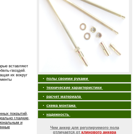
торые вставляют
бель-гвоздей.
ащая их вокруг
•
полы своими руками
ементы
•
технические характеристики
•
расчет материала
•
схема монтажа
нных покрытий,
•
надежность
еально гладкие,
иональным и
янные
Чем анкер для регулируемого пола
отличается от
клинового анкера