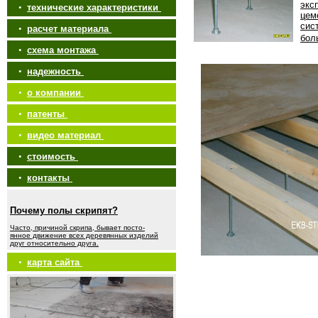
экс
•
технические характеристики
цем
сис
•
расчет материала
бол
•
схема монтажа
•
надежность
•
о компании
•
патенты
•
видео материал
•
стоимость
•
контакты
Почему полы скрипят?
Часто, причиной скрипа, бывает посто-
янное движение всех деревянных изделий
друг относительно друга.
•
карта сайта