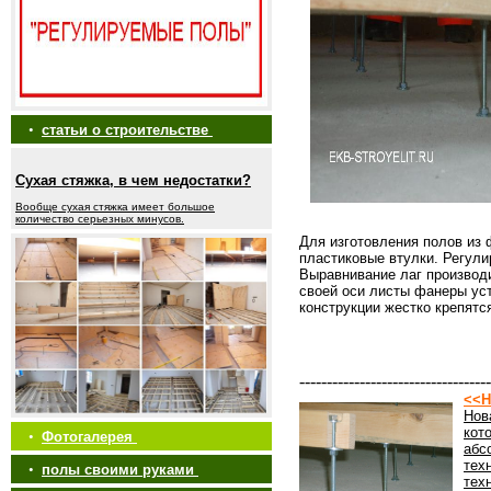
•
статьи о строительстве
Сухая стяжка, в чем недостатки?
Вообще сухая стяжка имеет большое
количество серьезных минусов.
Для изготовления полов из 
пластиковые втулки. Регули
Выравнивание лаг производ
своей оси листы фанеры ус
конструкции жестко крепятс
-----------------------------------
<<Н
Нов
кот
•
Фотогалерея
абс
тех
•
полы своими руками
тех