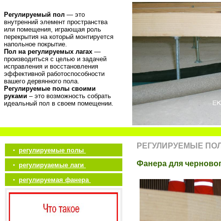
Регулируемый пол
— это
внутренний элемент пространства
или помещения, играющая роль
перекрытия на который монтируется
напольное покрытие.
Пол на регулируемых лагах
—
производиться с целью и задачей
исправления и восстановления
эффективной работоспособности
вашего дервянного пола.
Регулируемые полы своими
руками
– это возможность собрать
идеальный пол в своем помещении.
РЕГУЛИРУЕМЫЕ ПО
•
регулируемые полы
Фанера для черново
•
регулируаемые лаги
•
регулируемая фанера