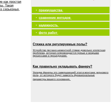
е как простая
ды. Такая
ез серьезных,
•
преимущества
•
сравнение методов
•
надежность
•
фото работ
Стяжка или регулируемые полы?
Устройство песчано-цементной стяжки довольно хлопотная
проблема, которая сопровождается грязью и мокрыми
процессами и процедурами.
Как правильно укладывать фанеру?
Укладка фанеры это завершающий этап в монтаже чернового
пола, от которого будут зависеть функциональные
параметры вашего основания.