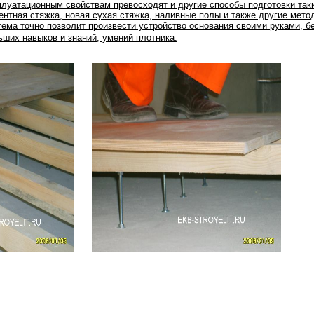
плуатационным свойствам превосходят и другие способы подготовки таки
ентная стяжка, новая сухая стяжка, наливные полы и также другие мето
тема точно позволит произвести устройство основания своими руками, б
ьших навыков и знаний, умений плотника.