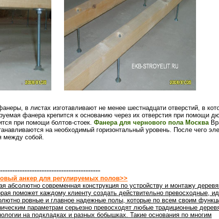
фанеры, в листах изготавливают не менее шестнадцати отверстий, в ко
руемая фанера крепится к основанию через их отверстия при помощи дю
ится при помощи болтов-стоек.
Фанера для чернового пола Москва
Вр
танавливаются на необходимый горизонтальный уровень. После чего эл
я между собой.
-----------------------------------------
овый анкер для регулируемых полов>>
ая абсолютно современная конструкция по устройству и монтажу деревя
орая поможет каждому клиенту создать действительно превосходные, ид
олютно ровные и главное надежные полы, которые по всем своим функц
ническим параметрам серьезно превосходят любые традиционные дерев
нологии на подкладках и разных бобышках. Такие основания по многим