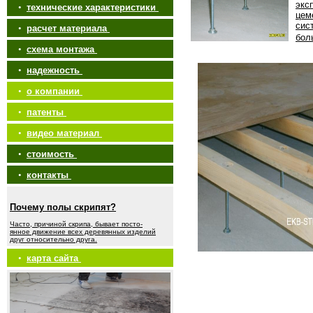
экс
•
технические характеристики
цем
сис
•
расчет материала
бол
•
схема монтажа
•
надежность
•
о компании
•
патенты
•
видео материал
•
стоимость
•
контакты
Почему полы скрипят?
Часто, причиной скрипа, бывает посто-
янное движение всех деревянных изделий
друг относительно друга.
•
карта сайта