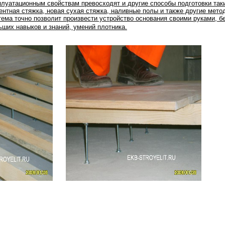
плуатационным свойствам превосходят и другие способы подготовки таки
ентная стяжка, новая сухая стяжка, наливные полы и также другие мето
тема точно позволит произвести устройство основания своими руками, б
ьших навыков и знаний, умений плотника.