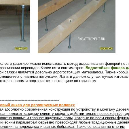
олов в квартире можно использовать метод выравнивания фанерой по л
ыравнивании перепадов более пяти сантиметров.
Водостойкая фанера д
нной стяжки является довольно дорогостоящим материалом. Также хорош
омещениях с низкими потолками. Лаги, в данном случае, лучше изготавл
ются к полам и подгоняются по толщине по горизонту.
-----------------------------------------
овый анкер для регулируемых полов>>
ая абсолютно современная конструкция по устройству и монтажу деревя
орая поможет каждому клиенту создать действительно превосходные, ид
олютно ровные и главное надежные полы, которые по всем своим функц
ническим параметрам серьезно превосходят любые традиционные дерев
нологии на подкладках и разных бобышках. Такие основания по многим