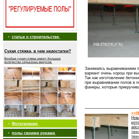
•
статьи о строительстве
Сухая стяжка, в чем недостатки?
Вообще сухая стяжка имеет большое
количество серьезных минусов.
Занимаясь выравниванием п
вариант очень хорош при в
Так как изготовление бето
при выравнивании полов в п
фанеры, которые прикручива
-----------------------------------
<<Н
Нов
кот
•
Фотогалерея
абс
тех
•
полы своими руками
тех