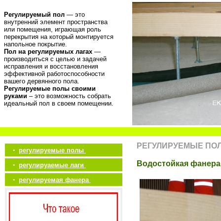
Регулируемый пол
— это
внутренний элемент пространства
или помещения, играющая роль
перекрытия на который монтируется
напольное покрытие.
Пол на регулируемых лагах
—
производиться с целью и задачей
исправления и восстановления
эффективной работоспособности
вашего дервянного пола.
Регулируемые полы своими
руками
– это возможность собрать
идеальный пол в своем помещении.
РЕГУЛИРУЕМЫЕ ПО
•
регулируемые полы
Водостойкая фанера
•
регулируаемые лаги
•
регулируемая фанера