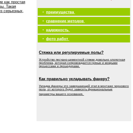
е как простая
ды. Такая
ез серьезных,
•
преимущества
•
сравнение методов
•
надежность
•
фото работ
Стяжка или регулируемые полы?
Устройство песчано-цементной стяжки довольно хлопотная
проблема, которая сопровождается грязью и мокрыми
процессами и процедурами.
Как правильно укладывать фанеру?
Укладка фанеры это завершающий этап в монтаже чернового
пола, от которого будут зависеть функциональные
параметры вашего основания.