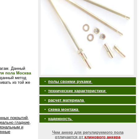
агам. Данный
ля пола Москва
 данный метод
•
полы своими руками
ивать из той же
•
технические характеристики
•
расчет материала
•
схема монтажа
нных покрытий,
•
надежность
еально гладкие,
иональным и
янные
Чем анкер для регулируемого пола
отличается от
клинового анкера