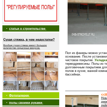
•
статьи о строительстве
Сухая стяжка, в чем недостатки?
Вообще сухая стяжка имеет большое
количество серьезных минусов.
Пол из фанеры можно устана
основание. После установки
чистовое покрытие.
Укладка
термодревесины. Полы из т
долговечным покрытием для
полов в кухне, ванной комн
бассейнах.
-----------------------------------
<<Н
•
Фотогалерея
Нов
дер
•
полы своими руками
дей