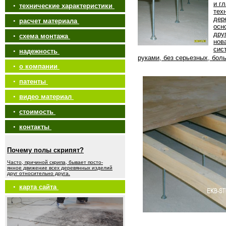
и г
•
технические характеристики
тех
дер
•
расчет материала
осн
дру
•
схема монтажа
нов
сис
•
надежность
руками, без серьезных, бол
•
о компании
•
патенты
•
видео материал
•
стоимость
•
контакты
Почему полы скрипят?
Часто, причиной скрипа, бывает посто-
янное движение всех деревянных изделий
друг относительно друга.
•
карта сайта