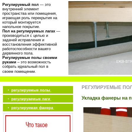
Регулируемый пол
— это
внутренний элемент
пространства или помещения,
играющая роль перекрытия на
который монтируется
напольное покрытие.
Пол на регулируемых лагах
—
производиться с целью и
задачей исправления и
восстановления эффективной
работоспособности вашего
дервянного пола.
Регулируемые полы своими
руками
– это возможность
собрать идеальный пол в
своем помещении.
РЕГУЛИРУЕМЫЕ ПО
•
регулируемые полы
Укладка фанеры на п
•
регулируаемые лаги
•
регулируемая фанера