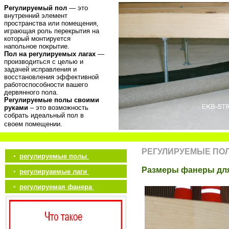
Регулируемый пол
— это
внутренний элемент
пространства или помещения,
играющая роль перекрытия на
который монтируется
напольное покрытие.
Пол на регулируемых лагах
—
производиться с целью и
задачей исправления и
восстановления эффективной
работоспособности вашего
дервянного пола.
Регулируемые полы своими
руками
– это возможность
собрать идеальный пол в
своем помещении.
РЕГУЛИРУЕМЫЕ ПО
•
регулируемые полы
Размеры фанеры для
•
регулируаемые лаги
•
регулируемая фанера