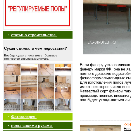
•
статьи о строительстве
Сухая стяжка, в чем недостатки?
Вообще сухая стяжка имеет большое
количество серьезных минусов.
Если фанеру устанавливают 
фанеру марки ФК, она не яв
немного дешевле водостойко
фенолформальдегидных см
Для изготовления полов луч
имеет некоторое число внеш
Четвертый сорт фанеры так
производственных внешних д
пол будет укладываться ли
•
Фотогалерея
-----------------------------------
<<Н
•
полы своими руками
Нов