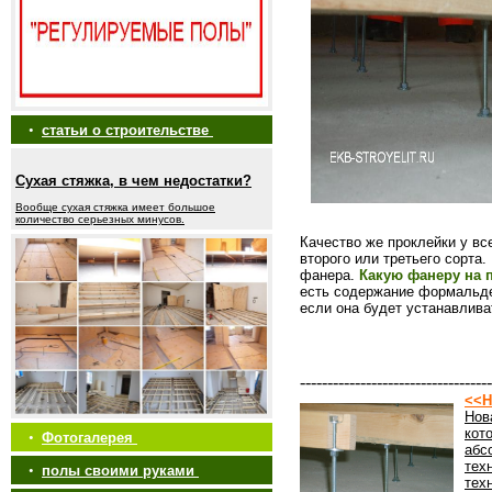
•
статьи о строительстве
Сухая стяжка, в чем недостатки?
Вообще сухая стяжка имеет большое
количество серьезных минусов.
Качество же проклейки у вс
второго или третьего сорта
фанера.
Какую фанеру на 
есть содержание формальде
если она будет устанавлива
-----------------------------------
<<Н
Нов
кот
•
Фотогалерея
абс
тех
•
полы своими руками
тех