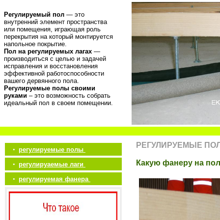
Регулируемый пол
— это
внутренний элемент пространства
или помещения, играющая роль
перекрытия на который монтируется
напольное покрытие.
Пол на регулируемых лагах
—
производиться с целью и задачей
исправления и восстановления
эффективной работоспособности
вашего дервянного пола.
Регулируемые полы своими
руками
– это возможность собрать
идеальный пол в своем помещении.
РЕГУЛИРУЕМЫЕ ПО
•
регулируемые полы
Какую фанеру на по
•
регулируаемые лаги
•
регулируемая фанера