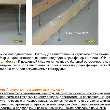
ех сортов одинаковое. Поэтому для изготовления чернового пола можно
. Марка - для изготовления полов подойдет марка фанеры ФК или ФСФ - 
пол Москва
К последней следует отнестись с большей осторожностью, т
гидных смол. Для изготовления полов вполне подойдет фанера марки Ф
ться на лаги или регулируемые конструкции.
-----------------------------------------
овый анкер для регулируемых полов>>
ая абсолютно современная конструкция по устройству и монтажу деревя
орая поможет каждому клиенту создать действительно превосходные, ид
олютно ровные и главное надежные полы, которые по всем своим функц
ническим параметрам серьезно превосходят любые традиционные дерев
нологии на подкладках и разных бобышках. Такие основания по многим