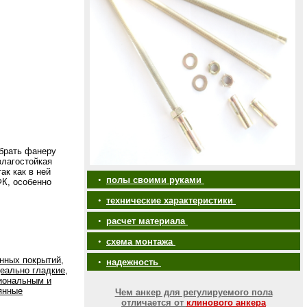
 брать фанеру
влагостойкая
ак как в ней
•
полы своими руками
К, особенно
•
технические характеристики
•
расчет материала
•
схема монтажа
нных покрытий,
•
надежность
еально гладкие,
иональным и
янные
Чем анкер для регулируемого пола
отличается от
клинового анкера