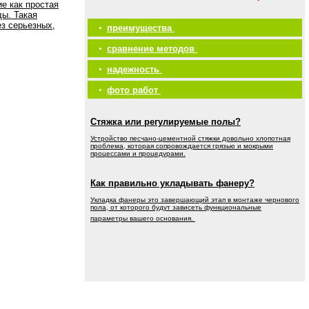
е как простая
ды. Такая
ез серьезных,
•
преимущества
•
сравнение методов
•
надежность
•
фото работ
Стяжка или регулируемые полы?
Устройство песчано-цементной стяжки довольно хлопотная
проблема, которая сопровождается грязью и мокрыми
процессами и процедурами.
Как правильно укладывать фанеру?
Укладка фанеры это завершающий этап в монтаже чернового
пола, от которого будут зависеть функциональные
параметры вашего основания.