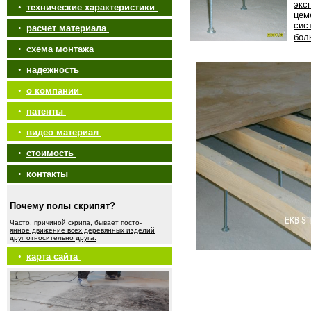
экс
•
технические характеристики
цем
сис
•
расчет материала
бол
•
схема монтажа
•
надежность
•
о компании
•
патенты
•
видео материал
•
стоимость
•
контакты
Почему полы скрипят?
Часто, причиной скрипа, бывает посто-
янное движение всех деревянных изделий
друг относительно друга.
•
карта сайта