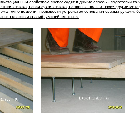
плуатационным свойствам превосходят и другие способы подготовки таки
ентная стяжка, новая сухая стяжка, наливные полы и также другие мето
тема точно позволит произвести устройство основания своими руками, б
ьших навыков и знаний, умений плотника.