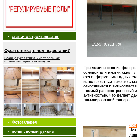
•
статьи о строительстве
Сухая стяжка, в чем недостатки?
Вообще сухая стяжка имеет большое
количество серьезных минусов.
При ламинировании фанеры 
основой для многих смол. 
фенолформальдегидных сме
использоваться вместе с 
относящиеся к аминопласт
- самый распространенный 
активностью, что делает да
ламинированной фанеры.
-----------------------------------
•
Фотогалерея
<<Н
Нов
•
полы своими руками
дер