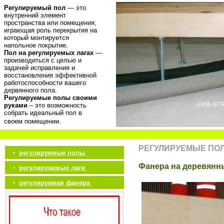
Регулируемый пол
— это
внутренний элемент
пространства или помещения,
играющая роль перекрытия на
который монтируется
напольное покрытие.
Пол на регулируемых лагах
—
производиться с целью и
задачей исправления и
восстановления эффективной
работоспособности вашего
дервянного пола.
Регулируемые полы своими
руками
– это возможность
собрать идеальный пол в
своем помещении.
РЕГУЛИРУЕМЫЕ ПО
•
регулируемые полы
Фанера на деревянн
•
регулируаемые лаги
•
регулируемая фанера