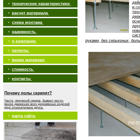
дей
•
технические характеристики
и г
тех
•
расчет материала
дер
осн
•
схема монтажа
дру
нов
•
надежность
сис
руками, без серьезных, бол
•
о компании
•
патенты
•
видео материал
•
стоимость
•
контакты
Почему полы скрипят?
Часто, причиной скрипа, бывает посто-
янное движение всех деревянных изделий
друг относительно друга.
•
карта сайта